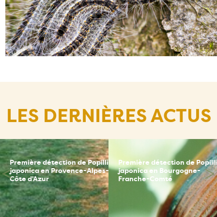
LES DERNIÈRES ACTUS
Première détection de Popillia
Première détection de Popill
ce
japonica en Provence-Alpes-
japonica en Bourgogne-
Côte d'Azur
Franche-Comté