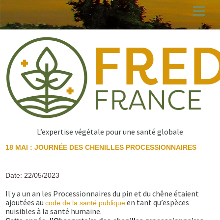
Aller
au
contenu
principal
L’expertise végétale pour une santé globale
18 MAI : JOURNÉE DES CHENILLES PROCESSIONNAIRES
Date: 22/05/2023
Il y a un an les Processionnaires du pin et du chêne étaient
ajoutées au
en tant qu’espèces
code de la santé publique
nuisibles à la santé humaine.