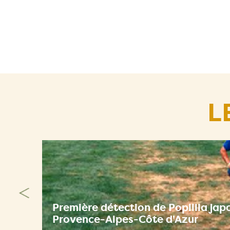
L
Première détection de Popillia jap
Provence-Alpes-Côte d'Azur