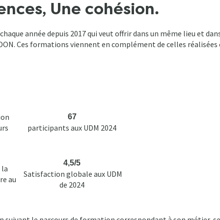
nces, Une cohésion.
eu chaque année depuis 2017 qui veut offrir dans un même lieu et 
FREDON. Ces formations viennent en complément de celles réalisées
ion
67
urs
participants aux UDM 2024
4,5/5
 la
Satisfaction globale aux UDM
re au
de 2024
en suivant le parcours de formation correspondant à son métier, 