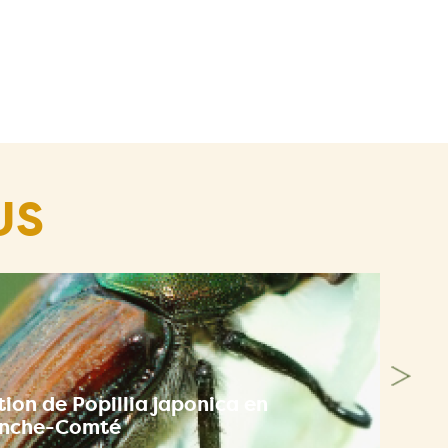
US
ion de Popillia japonica en
anche-Comté