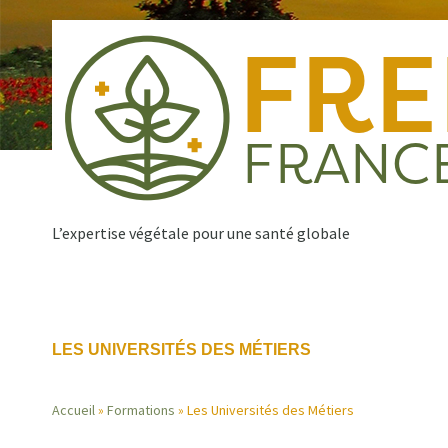
Aller
au
contenu
principal
L’expertise végétale pour une santé globale
Qui sommes nous ?
Nos missions
Publications
Navigation
LES UNIVERSITÉS DES MÉTIERS
principale
Accueil
Formations
Les Universités des Métiers