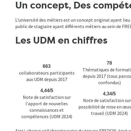
Fil
Un concept, Des compéte
d'Ariane
L’université des métiers est un concept original ayant li
public de stagiaire ayant différents métiers au sein de 
Les UDM en chiffres
78
663
Thématiques de format
collaborateurs participants
depuis 2017 (tous parco
aux UDM depuis 2017
confondus)
4,44/5
4,34/5
Note de satisfaction sur
Note de satisfaction sur
l'apport de nouvelles
possibilité de mise en œuv
connaissances et
travail (UDM 2024)
compétences (UDM 2024)
Ainsi, chaque collaborateur.rice du groupe FREDON, tout 