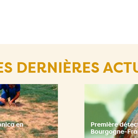
ES DERNIÈRES ACT
onica en
Première détect
Bourgogne-Fr