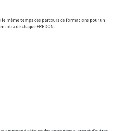
dans le même temps des parcours de formations pour un
 en intra de chaque FREDON.
sera emmené à côtoyer des personnes exerçant d’autres