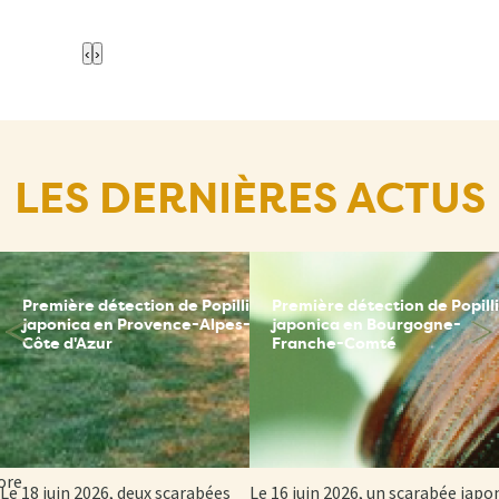
‹
›
LES DERNIÈRES ACTUS
Première détection de Popillia
Première détection de Popill
ce
japonica en Provence-Alpes-
japonica en Bourgogne-
Côte d'Azur
Franche-Comté
sion
 et
ore
Le 18 juin 2026, deux scarabées
Le 16 juin 2026, un scarabée japo