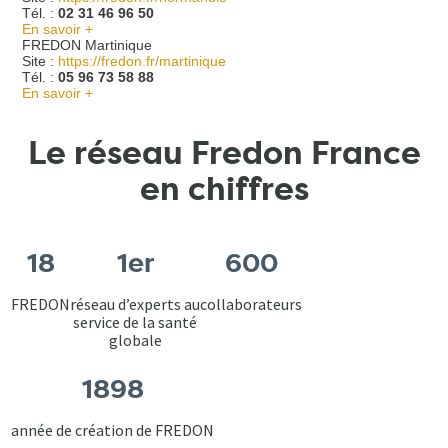
Tél. :
02 31 46 96 50
En savoir +
FREDON Martinique
Site :
https://fredon.fr/martinique
Tél. :
05 96 73 58 88
En savoir +
Le réseau Fredon France
en chiffres
18
1er
600
FREDON
réseau d’experts au
collaborateurs
service de la santé
globale
1898
année de création de FREDON