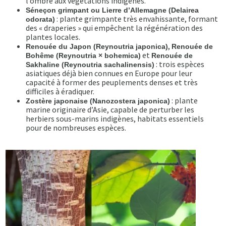
l’ombre aux végétations indigènes.
Séneçon grimpant ou Lierre d’Allemagne (Delairea
: plante grimpante très envahissante, formant
odorata)
des « draperies » qui empêchent la régénération des
plantes locales.
,
Renouée du Japon (Reynoutria japonica)
Renouée de
et
Bohême (Reynoutria × bohemica)
Renouée de
: trois espèces
Sakhaline (Reynoutria sachalinensis)
asiatiques déjà bien connues en Europe pour leur
capacité à former des peuplements denses et très
difficiles à éradiquer.
: plante
Zostère japonaise (Nanozostera japonica)
marine originaire d’Asie, capable de perturber les
herbiers sous-marins indigènes, habitats essentiels
pour de nombreuses espèces.