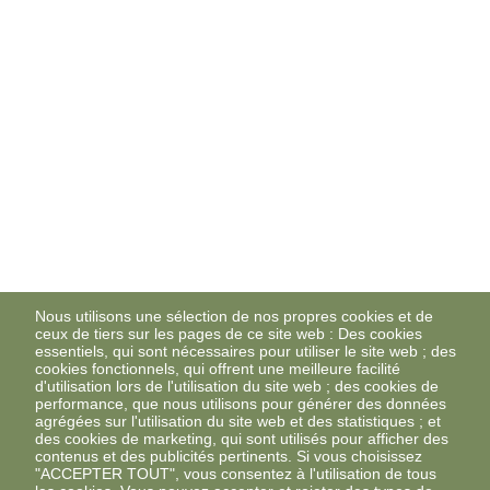
Nous utilisons une sélection de nos propres cookies et de
ceux de tiers sur les pages de ce site web : Des cookies
essentiels, qui sont nécessaires pour utiliser le site web ; des
cookies fonctionnels, qui offrent une meilleure facilité
d'utilisation lors de l'utilisation du site web ; des cookies de
performance, que nous utilisons pour générer des données
agrégées sur l'utilisation du site web et des statistiques ; et
des cookies de marketing, qui sont utilisés pour afficher des
contenus et des publicités pertinents. Si vous choisissez
"ACCEPTER TOUT", vous consentez à l'utilisation de tous