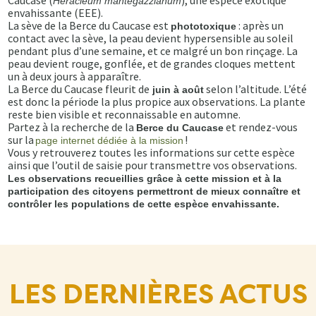
Caucase (
), une espèce exotique
Heracleum mantegazzianum
envahissante (EEE).
La sève de la Berce du Caucase est
: après un
phototoxique
contact avec la sève, la peau devient hypersensible au soleil
pendant plus d’une semaine, et ce malgré un bon rinçage. La
peau devient rouge, gonflée, et de grandes cloques mettent
un à deux jours à apparaître.
La Berce du Caucase fleurit de
selon l’altitude. L’été
juin à août
est donc la période la plus propice aux observations. La plante
reste bien visible et reconnaissable en automne.
Partez à la recherche de la
et rendez-vous
Berce du Caucase
sur la
!
page internet dédiée à la mission
Vous y retrouverez toutes les informations sur cette espèce
ainsi que l’outil de saisie pour transmettre vos observations.
Les observations recueillies grâce à cette mission et à la
participation des citoyens permettront de mieux connaître et
contrôler les populations de cette espèce envahissante.
LES DERNIÈRES ACTUS