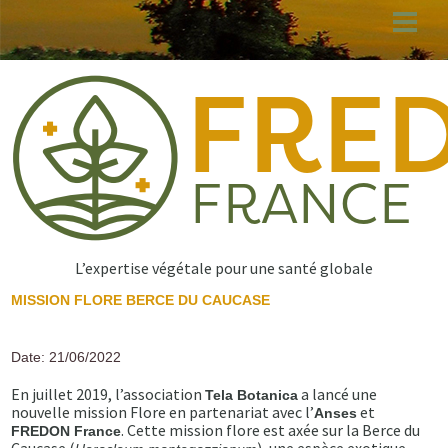
Aller
au
contenu
principal
L’expertise végétale pour une santé globale
MISSION FLORE BERCE DU CAUCASE
Date: 21/06/2022
En juillet 2019, l’association
a lancé une
Tela Botanica
nouvelle mission Flore en partenariat avec l’
et
Anses
. Cette mission flore est axée sur la Berce du
FREDON France