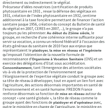
directement ou indirectement le végétal.
Précurseur d’idées novatrices (certification de produits
phytosanitaire en 1931 , revue la défense des végétaux en
1931, création de l’index phytosanitaire en 1932, centime
additionnel à la taxe foncière permettant de financer l’action
sanitaire jusque 1956, création du concept du Bulletin de santé
du végétal en 2007, CERES en 2007, ...), le groupe n’a pas
toujours pu les pérenniser.
, le
Au début du 21ème siècle
groupe, en recherche d’une cohérence interne suffisante pour
servir sa vocation, a connu un rebond fédératif à l’occasion des
états généraux du sanitaire de 2010 face aux enjeux que
représentaient le
plaidoyer, la mise en réseau et l’ingénierie
qu’imposait l’obtention de la nouvelle formule de
reconnaissance d’
(OVS) et un
Organisme à Vocation Sanitaire
exercice des délégations d’Etat sous accréditation.
, tant l’émergence des attentes sociétales
Concomitamment
vis-à-vis de la protection de l’environnement que
l’élargissement de l’expertise végétale conduit le groupe avec
sa tête de réseau à développer, tout en ayant un lien fort avec
l’agriculture, des actions désormais importantes en santé de
l’environnement et en santé humaine. FREDON France
renforce désormais sa fonction de
autour du
mise en réseau
concept « une santé globale », la tête de réseau comme le
groupe ayant des fonctions de
avec,
plaidoyer et d’opérateur
outre le ministère en charge de l’agriculture, le ministère en