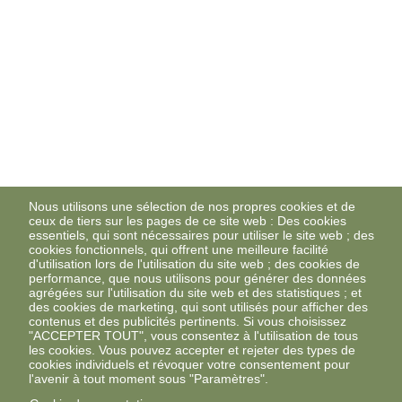
Nous utilisons une sélection de nos propres cookies et de
ceux de tiers sur les pages de ce site web : Des cookies
essentiels, qui sont nécessaires pour utiliser le site web ; des
cookies fonctionnels, qui offrent une meilleure facilité
d'utilisation lors de l'utilisation du site web ; des cookies de
performance, que nous utilisons pour générer des données
agrégées sur l'utilisation du site web et des statistiques ; et
des cookies de marketing, qui sont utilisés pour afficher des
contenus et des publicités pertinents. Si vous choisissez
"ACCEPTER TOUT", vous consentez à l'utilisation de tous
les cookies. Vous pouvez accepter et rejeter des types de
cookies individuels et révoquer votre consentement pour
l'avenir à tout moment sous "Paramètres".