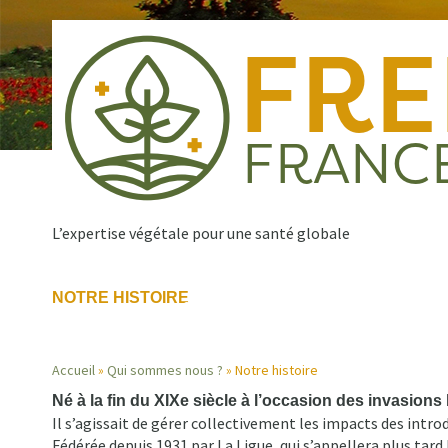
Aller
au
contenu
principal
L’expertise végétale pour une santé globale
NOTRE HISTOIRE
Qui sommes nous ?
Nos missions
Publications
Navigation
Accueil
Qui sommes nous ?
Notre histoire
principale
Né à la fin du XIXe siècle à l’occasion des invasions
Fil
Il s’agissait de gérer collectivement les impacts des intro
Fédérée depuis 1931 par La Ligue, qui s’appellera plus ta