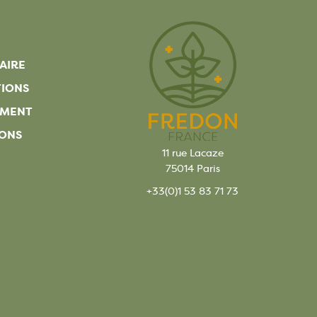
AIRE
TIONS
EMENT
ONS
11 rue Lacaze
75014 Paris
+33(0)1 53 83 71 73