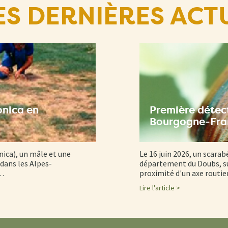
ES DERNIÈRES ACT
onica en
Première détect
Bourgogne-Fr
nica), un mâle et une
Le 16 juin 2026, un scarab
dans les Alpes-
département du Doubs, su
d…
proximité d'un axe routi
Lire l'article >