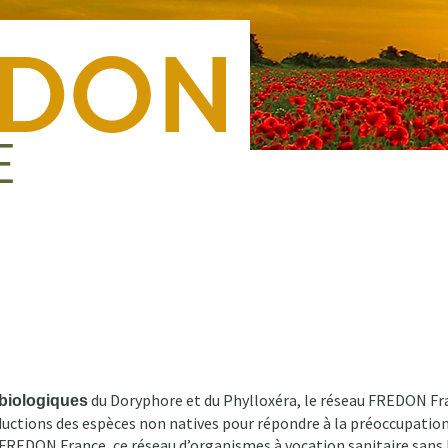
Nous rejoindre
Presse
Nous contacter
Forma
du Doryphore et du Phylloxéra, le réseau FREDON Fran
 biologiques
ductions des espèces non natives pour répondre à la préoccupation 
rd FREDON France, ce réseau d’organismes à vocation sanitaire sans