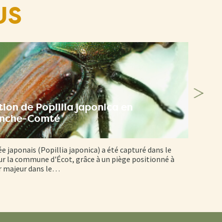
US
ion de Popillia japonica en
anche-Comté
ée japonais (Popillia japonica) a été capturé dans le
r la commune d'Écot, grâce à un piège positionné à
er majeur dans le…