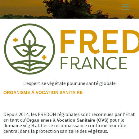
Aller
au
contenu
principal
L’expertise végétale pour une santé globale
ORGANISME À VOCATION SANITAIRE
Depuis 2014, les FREDON régionales sont reconnues par l’État
en tant qu’
pour le
Organismes à Vocation Sanitaire (OVS)
domaine végétal. Cette reconnaissance confirme leur rôle
central dans la protection sanitaire des végétaux.