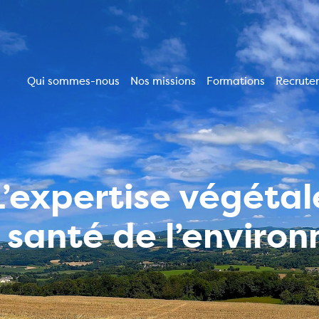
Qui sommes-nous
Nos missions
Formations
Recrute
Navigation
principale
L’expertise végétal
a santé de l’enviro