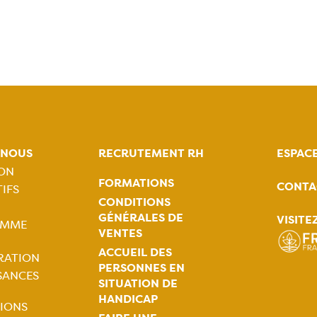
-NOUS
RECRUTEMENT RH
ESPAC
ION
FORMATIONS
CONTA
IFS
tion
CONDITIONS
GÉNÉRALES DE
VISITE
AMME
ale
VENTES
ACCUEIL DES
RATION
PERSONNES EN
SANCES
SITUATION DE
HANDICAP
IONS