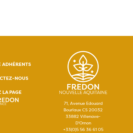
E ADHÉRENTS
CTEZ-NOUS
Z LA PAGE
71, Avenue Edouard
Bourlaux CS 20032
33882 Villenave-
D'Ornon
+33(0)5 56 36 61 05