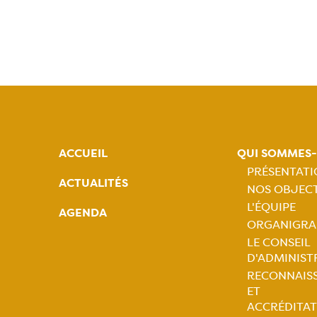
ACCUEIL
QUI SOMMES
PRÉSENTAT
ACTUALITÉS
NOS OBJECT
Naviga
L'ÉQUIPE
AGENDA
ORGANIGR
princip
LE CONSEIL
D'ADMINIST
RECONNAIS
ET
ACCRÉDITAT