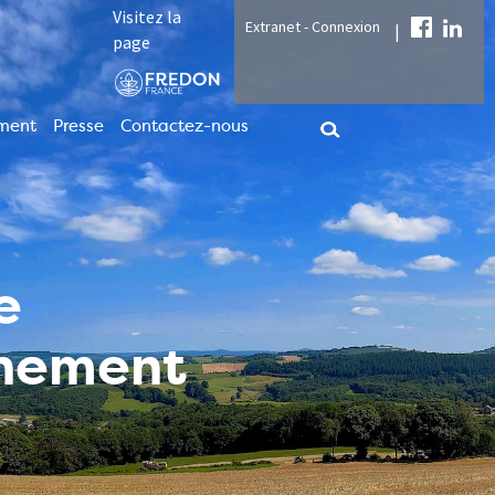
Visitez la
Extranet - Connexion
|
page
ment
Presse
Contactez-nous
e
nnement