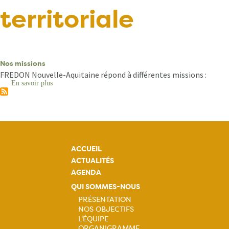
territoriale
Nos missions
FREDON Nouvelle-Aquitaine répond à différentes missions :
En savoir plus
sur
Nos
missions
ACCUEIL
ACTUALITÉS
AGENDA
QUI SOMMES-NOUS
PRÉSENTATION
NOS OBJECTIFS
Navigation
L'ÉQUIPE
ORGANIGRAMME