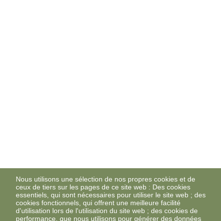
Nous utilisons une sélection de nos propres cookies et de
ceux de tiers sur les pages de ce site web : Des cookies
essentiels, qui sont nécessaires pour utiliser le site web ; des
cookies fonctionnels, qui offrent une meilleure facilité
d'utilisation lors de l'utilisation du site web ; des cookies de
performance, que nous utilisons pour générer des données