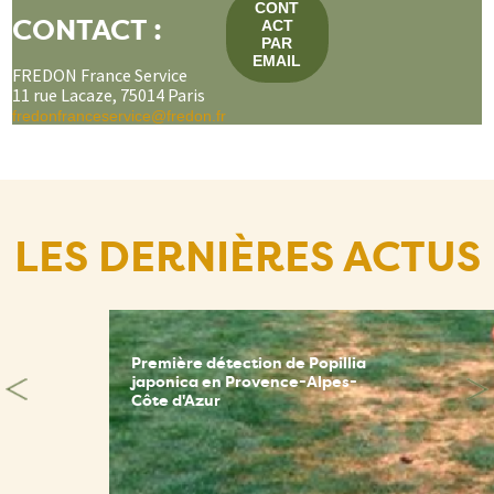
CONT
CONTACT :
ACT
PAR
EMAIL
FREDON France Service
11 rue Lacaze, 75014 Paris
fredonfranceservice@fredon.fr
LES DERNIÈRES ACTUS
Première détection de Popillia
japonica en Provence-Alpes-
Côte d'Azur