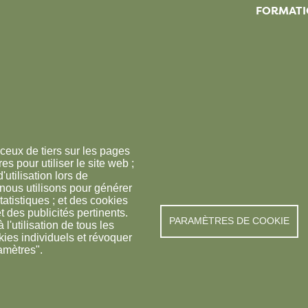
FORMATI
ceux de tiers sur les pages
s pour utiliser le site web ;
'utilisation lors de
 nous utilisons pour générer
tatistiques ; et des cookies
t des publicités pertinents.
PARAMÈTRES DE COOKIE
© FREDON 2019 -
Mention
utilisation de tous les
kies individuels et révoquer
amètres".