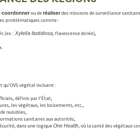
e
ou de
des missions de surveillance sanitaire
coordonner
réaliser
 des problématiques comme :
 (ex. :
, flavescence dorée),
Xylella fastidiosa
x.
 qu’OVS végétal incluent :
iels, définis par l’État,
ures, les végétaux, les boisements, etc.,
de nuisibles,
formations sanitaires aux autorités,
curité, dans une logique
, où la santé des végétaux c
One Health