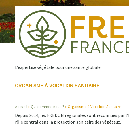
Aller
au
contenu
principal
L’expertise végétale pour une santé globale
ORGANISME À VOCATION SANITAIRE
Qui sommes nous ?
Nos missions
Publications
Navigation
Accueil
Qui sommes nous ?
Organisme à Vocation Sanitaire
principale
Depuis 2014, les FREDON régionales sont reconnues par l’
Fil
rôle central dans la protection sanitaire des végétaux.