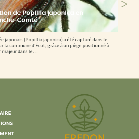
ion de Popillia japonica en
anche-Comté
ée japonais (Popillia japonica) a été capturé dans le
r la commune d'Écot, grâce à un piège positionné à
er majeur dans le…
AIRE
TIONS
EMENT