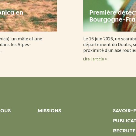
onica en
Première détect
Bourgogne-Fr
nica), un mâle et une
Le 16 juin 2026, un scarab
dans les Alpes-
département du Doubs, su
d…
proximité d'un axe routi
Lire l'article >
NOUS
MISSIONS
SAVOIR-F
PUBLICA
RECRUT