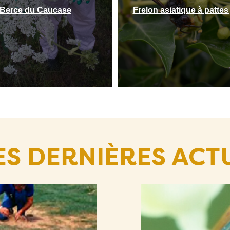
Berce du Caucase
Frelon asiatique à pattes
ES DERNIÈRES ACT