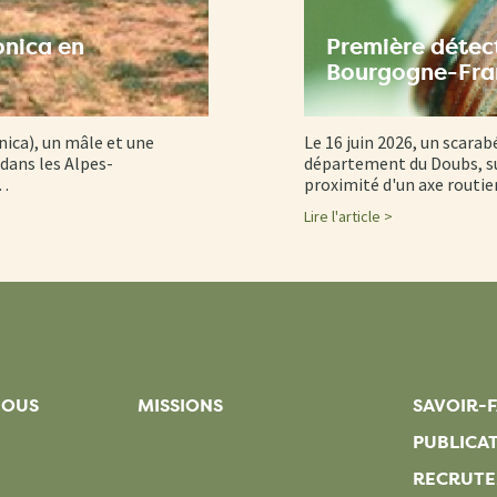
onica en
Première détect
Bourgogne-Fr
nica), un mâle et une
Le 16 juin 2026, un scarab
dans les Alpes-
département du Doubs, su
d…
proximité d'un axe routi
Lire l'article >
NOUS
MISSIONS
SAVOIR-F
PUBLICA
RECRUT