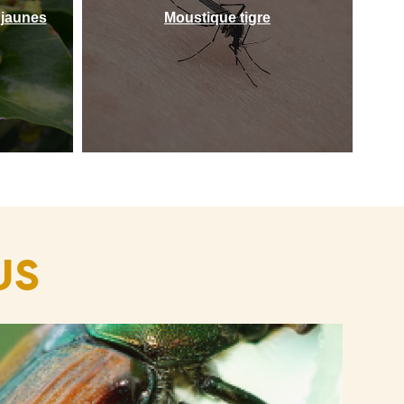
 jaunes
Moustique tigre
US