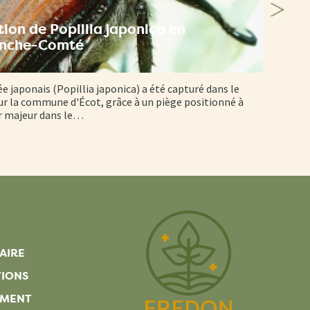
ion de Popillia japonica en
anche-Comté
ée japonais (Popillia japonica) a été capturé dans le
r la commune d'Écot, grâce à un piège positionné à
er majeur dans le…
AIRE
TIONS
EMENT