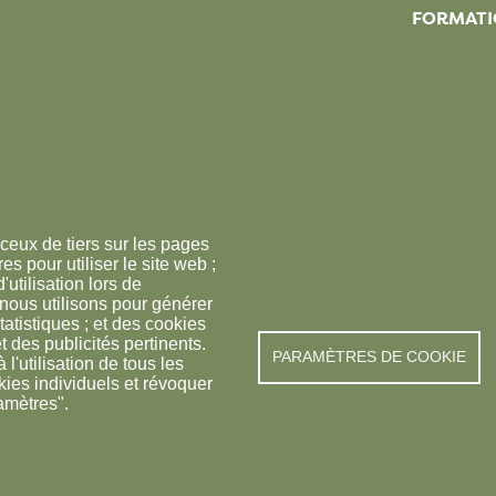
FORMATI
ceux de tiers sur les pages
s pour utiliser le site web ;
'utilisation lors de
 nous utilisons pour générer
tatistiques ; et des cookies
t des publicités pertinents.
PARAMÈTRES DE COOKIE
© FREDON 2019 -
Mention
utilisation de tous les
kies individuels et révoquer
amètres".