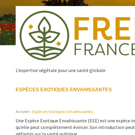
Aller
au
contenu
principal
L’expertise végétale pour une santé globale
ESPÈCES EXOTIQUES ENVAHISSANTES
Qui sommes nous ?
Nos missions
Publications
Navigation
Accueil
Espèces Exotiques Envahissantes
principale
Une Espèce Exotique Envahissante (EEE) est une espèce intr
Fil
qu’elle peut complètement évincer. Son introduction peut
néfastes sur la santé publique.