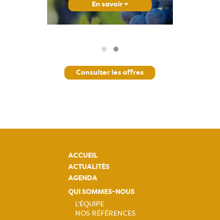
En savoir +
Consulter les offres
ACCUEIL
ACTUALITÉS
AGENDA
QUI SOMMES-NOUS
L'ÉQUIPE
NOS RÉFÉRENCES