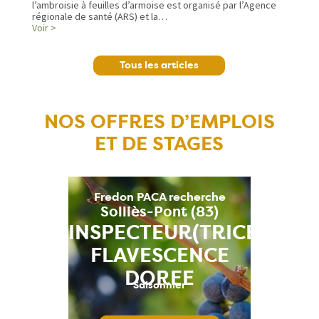
l’ambroisie à feuilles d’armoise est organisé par l’Agence
régionale de santé (ARS) et la…
Voir >
Tous les articles
NOS OFFRES D’EMPLOIS
ET DE STAGES
Fredon PACA recherche
Solliès-Pont (83)
)
INSPECTEUR(TRICE)
FLAVESCENCE
DOREE
Saisonnier