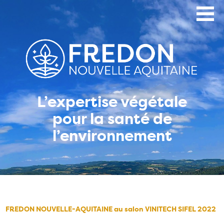
Aller
au
contenu
principal
L’expertise végétale
pour la santé de
l’environnement
FREDON NOUVELLE-AQUITAINE au salon VINITECH SIFEL 2022