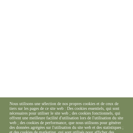
Nous utilisons une sélection de nos propres cookies et de ceux de
tiers sur les pages de ce site web : Des cookies essentiels, qui sont
nécessaires pour utiliser le site web ; des cookies fonctionnels, qui
offrent une meilleure facilité d'utilisation lors de l'utilisation du site
web ; des cookies de performance, que nous utilisons pour générer
des données agrégées sur l'utilisation du site web et des statistiques ;
et des cookies de marketing, qui sont utilisés pour afficher des