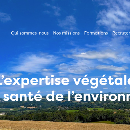
Qui sommes-nous
Nos missions
Formations
Recrute
Navigation
principale
L’expertise végétal
a santé de l’enviro