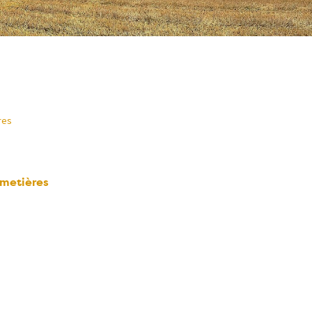
res
imetières