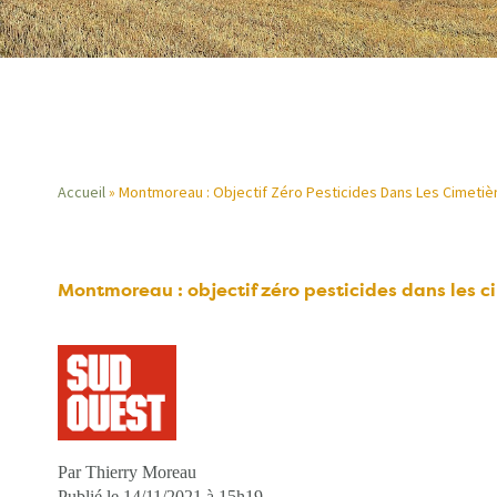
Accueil
Montmoreau : Objectif Zéro Pesticides Dans Les Cimetiè
Fil
d'Ariane
Montmoreau : objectif zéro pesticides dans les c
Par Thierry Moreau
Publié le 14/11/2021 à 15h19