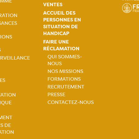
AMME
ale
VENTES
ACCUEIL DES
RATION
PERSONNES EN
SANCES
SITUATION DE
HANDICAP
IONS
FAIRE UNE
RÉCLAMATION
S
QUI SOMMES-
RVEILLANCE
NOUS
Navigation
tion
NOS MISSIONS
FORMATIONS
ES
principale
ale
RECRUTEMENT
PRESSE
TATION
CONTACTEZ-NOUS
IQUE
MENT
S DE
ATION