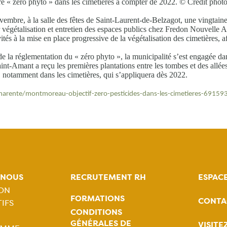
dre « zéro phyto » dans les cimetières à compter de 2022. © Crédit phot
embre, à la salle des fêtes de Saint-Laurent-de-Belzagot, une vingtaine de
égétalisation et entretien des espaces publics chez Fredon Nouvelle Aqu
vités à la mise en place progressive de la végétalisation des cimetières,
e la réglementation du « zéro phyto », la municipalité s’est engagée dans 
nt-Amant a reçu les premières plantations entre les tombes et des allées s
s, notamment dans les cimetières, qui s’appliquera dès 2022.
harente/montmoreau-objectif-zero-pesticides-dans-les-cimetieres-69159
-NOUS
RECRUTEMENT RH
ESPAC
ION
FORMATIONS
CONTA
IFS
tion
CONDITIONS
GÉNÉRALES DE
VISITE