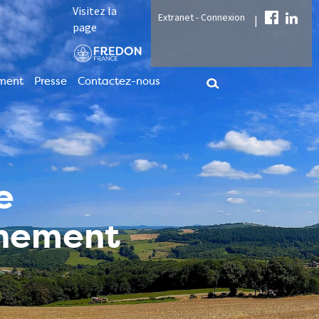
Visitez la
Extranet - Connexion
|
page
ment
Presse
Contactez-nous
e
nnement