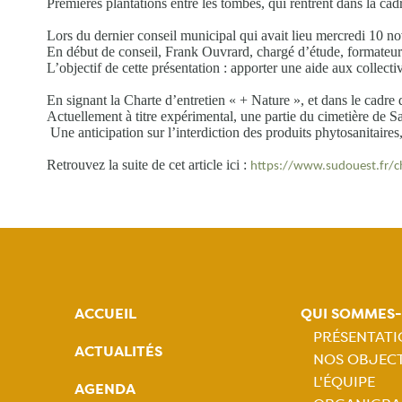
Premières plantations entre les tombes, qui rentrent dans la ca
Lors du dernier conseil municipal qui avait lieu mercredi 10 nov
En début de conseil, Frank Ouvrard, chargé d’étude, formateur v
L’objectif de cette présentation : apporter une aide aux collecti
En signant la Charte d’entretien « + Nature », et dans le cadre d
Actuellement à titre expérimental, une partie du cimetière de Sai
 Une anticipation sur l’interdiction des produits phytosanitaire
Retrouvez la suite de cet article ici : 
https://www.sudouest.fr/c
ACCUEIL
QUI SOMMES
PRÉSENTAT
ACTUALITÉS
NOS OBJECT
Naviga
L'ÉQUIPE
AGENDA