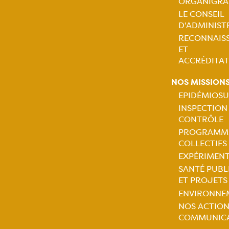
ORGANIGR
princip
LE CONSEIL
D'ADMINIST
RECONNAIS
ET
ACCRÉDITAT
NOS MISSION
EPIDÉMIOSU
INSPECTION
Naviga
CONTRÔLE
PROGRAMM
princip
COLLECTIFS
EXPÉRIMEN
SANTÉ PUBL
ET PROJETS
ENVIRONNE
NOS ACTION
COMMUNIC