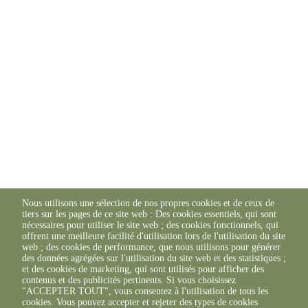
Nous utilisons une sélection de nos propres cookies et de ceux de
tiers sur les pages de ce site web : Des cookies essentiels, qui sont
nécessaires pour utiliser le site web ; des cookies fonctionnels, qui
offrent une meilleure facilité d'utilisation lors de l'utilisation du site
web ; des cookies de performance, que nous utilisons pour générer
des données agrégées sur l'utilisation du site web et des statistiques ;
et des cookies de marketing, qui sont utilisés pour afficher des
contenus et des publicités pertinents. Si vous choisissez
"ACCEPTER TOUT", vous consentez à l'utilisation de tous les
cookies. Vous pouvez accepter et rejeter des types de cookies