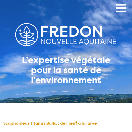
Aller
au
contenu
principal
L’expertise végétale
pour la santé de
l’environnement
Scaphoïdeus titanus Balls. : de l’œuf à la larve