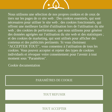
Nous utilisons une sélection de nos propres cookies et de ceux de
tiers sur les pages de ce site web : Des cookies essentiels, qui sont
nécessaires pour utiliser le site web ; des cookies fonctionnels, qui
offrent une meilleure facilité d'utilisation lors de l'utilisation du site
web ; des cookies de performance, que nous utilisons pour générer
des données agrégées sur l'utilisation du site web et des statistiques ;
et des cookies de marketing, qui sont utilisés pour afficher des
71, Avenue Edouard
contenus et des publicités pertinents. Si vous choisissez
Bourlaux CS 20032
"ACCEPTER TOUT", vous consentez à l'utilisation de tous les
33882 Villenave-D'Ornon
cookies. Vous pouvez accepter et rejeter des types de cookies
+33(0)5 56 36 61 05
individuels et révoquer votre consentement pour l'avenir à tout
moment sous "Paramètres".
Cookie documentation
PARAMÈTRES DE COOKIE
TOUT REFUSER
© FREDON 2019 -
-
Mentions légales
Politique de
-
-
confidentialité des données
Politique cookies
Politique
-
TOUT ACCEPTER
candidats