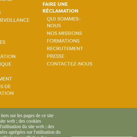
FAIRE UNE
RÉCLAMATION
S
QUI SOMMES-
RVEILLANCE
NOUS
Navigation
tion
NOS MISSIONS
FORMATIONS
ES
principale
ale
RECRUTEMENT
PRESSE
TATION
CONTACTEZ-NOUS
IQUE
MENT
S DE
ATION
iers sur les pages de ce site
 site web ; des cookies
l'utilisation du site web ; des
es agrégées sur l'utilisation du