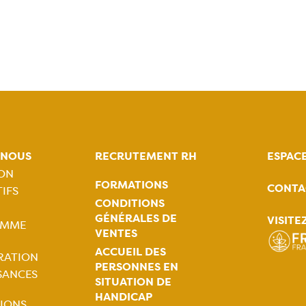
-NOUS
RECRUTEMENT RH
ESPAC
ION
FORMATIONS
CONTA
IFS
tion
CONDITIONS
GÉNÉRALES DE
VISITE
AMME
ale
VENTES
ACCUEIL DES
RATION
PERSONNES EN
SANCES
SITUATION DE
HANDICAP
IONS