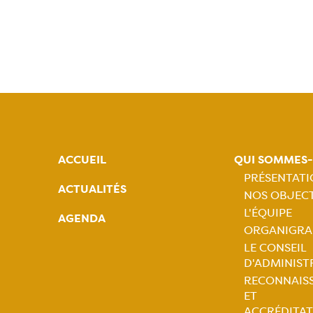
ACCUEIL
QUI SOMMES
PRÉSENTAT
ACTUALITÉS
NOS OBJECT
Naviga
L'ÉQUIPE
AGENDA
ORGANIGR
princip
LE CONSEIL
D'ADMINIST
RECONNAIS
ET
ACCRÉDITAT