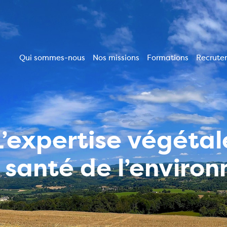
Qui sommes-nous
Nos missions
Formations
Recrute
Navigation
principale
L’expertise végétal
a santé de l’enviro