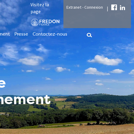
Visitez la
Extranet - Connexion
|
page
ment
Presse
Contactez-nous
e
nnement