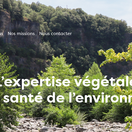
us
Nos missions
Nous contacter
ion
le
L’expertise végétal
a santé de l’enviro