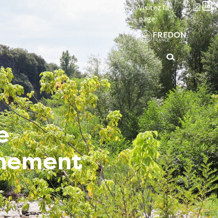
Visitez la
page
e
nnement