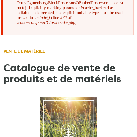
Drupal\gutenberg\BlockProcessor\OEmbedProcessor::__const
Message
ruct(): Implicitly marking parameter $cache_backend as
nullable is deprecated, the explicit nullable type must be used
instead in
include()
(line
576
of
d'erreur
vendor/composer/ClassLoader.php
).
VENTE DE MATÉRIEL
Catalogue de vente de
produits et de matériels