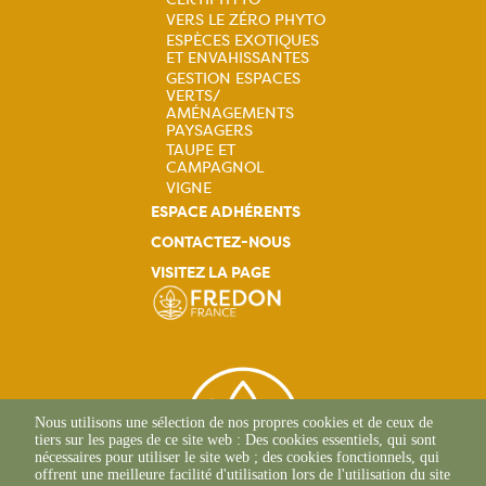
Navigation
VERS LE ZÉRO PHYTO
principale
ESPÈCES EXOTIQUES
ET ENVAHISSANTES
GESTION ESPACES
VERTS/
AMÉNAGEMENTS
PAYSAGERS
TAUPE ET
CAMPAGNOL
VIGNE
ESPACE ADHÉRENTS
CONTACTEZ-NOUS
VISITEZ LA PAGE
Nous utilisons une sélection de nos propres cookies et de ceux de
tiers sur les pages de ce site web : Des cookies essentiels, qui sont
nécessaires pour utiliser le site web ; des cookies fonctionnels, qui
offrent une meilleure facilité d'utilisation lors de l'utilisation du site