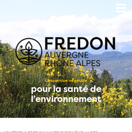
Aller
au
contenu
principal
L’expertise végétale
pour la santé de
l’environnement