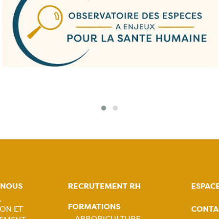
-NOUS
RECRUTEMENT RH
ESPAC
,
FORMATIONS
CONTA
ON ET
ARBORICULTURE