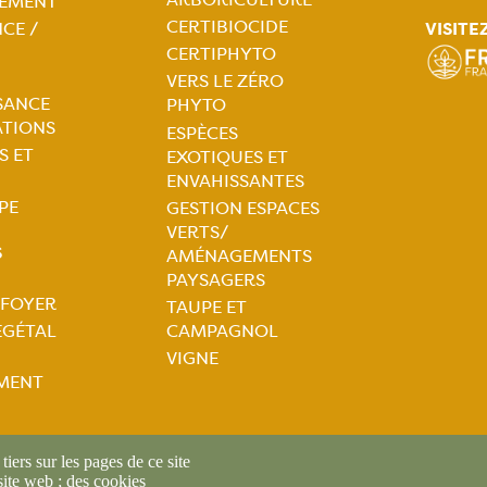
tion
EMENT
CERTIBIOCIDE
VISITE
CE /
ale
Navigation
CERTIPHYTO
VERS LE ZÉRO
principale
SANCE
PHYTO
ATIONS
ESPÈCES
S ET
EXOTIQUES ET
ENVAHISSANTES
PE
GESTION ESPACES
VERTS/
S
AMÉNAGEMENTS
PAYSAGERS
 FOYER
TAUPE ET
tion
ÉGÉTAL
CAMPAGNOL
VIGNE
ale
MENT
iers sur les pages de ce site
 site web ; des cookies