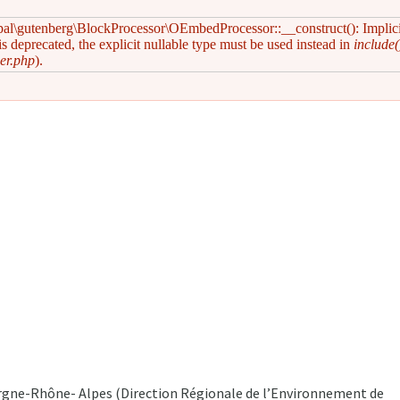
pal\gutenberg\BlockProcessor\OEmbedProcessor::__construct(): Implic
s deprecated, the explicit nullable type must be used instead in
include(
er.php
).
vergne-Rhône- Alpes (Direction Régionale de l’Environnement de