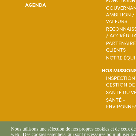
Naviga
FONCTIONN
AGENDA
GOUVERNAN
princip
AMBITION /
VALEURS
RECONNAIS
/ ACCRÉDIT
PARTENAIRE
CLIENTS
NOTRE ÉQUI
NOS MISSION
INSPECTION
GESTION DE
Naviga
SANTÉ DU V
SANTÉ –
princip
ENVIRONNE
Nous utilisons une sélection de nos propres cookies et de ceux de t
web : Des cookies essentiels, qui sont nécessaires pour utiliser le