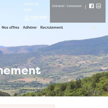
Visitez la
Extranet - Connexion
|
page
Nos offres
Adhérer
Recrutement
nnement