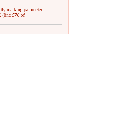
itly marking parameter
)
(line
576
of