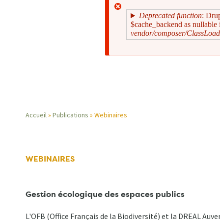
Deprecated function
: Dru
$cache_backend as nullable i
vendor/composer/ClassLoad
Message
d'erreur
Accueil
Publications
Webinaires
Fil
d'Ariane
WEBINAIRES
Gestion écologique des espaces publics
L'OFB (Office Français de la Biodiversité) et la DREAL Au