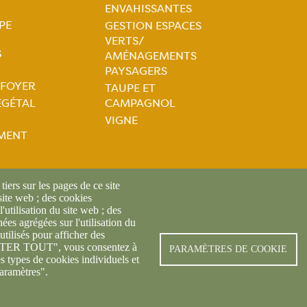
ENVAHISSANTES
PE
GESTION ESPACES
VERTS/
S
AMÉNAGEMENTS
PAYSAGERS
 FOYER
TAUPE ET
tion
ÉGÉTAL
CAMPAGNOL
VIGNE
ale
MENT
iers sur les pages de ce site
 site web ; des cookies
l'utilisation du site web ; des
es agrégées sur l'utilisation du
utilisés pour afficher des
CEPTER TOUT", vous consentez à
PARAMÈTRES DE COOKIE
© FREDON 2019 -
Mentions légales
es types de cookies individuels et
aramètres".