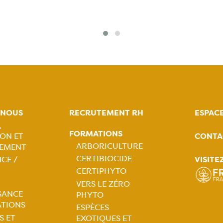
-NOUS
RECRUTEMENT RH
ESPAC
,
FORMATIONS
CONTA
ON ET
tion
ARBORICULTURE
EMENT
CERTIBIOCIDE
VISITE
CE /
ale
Navigation
CERTIPHYTO
VERS LE ZÉRO
principale
SANCE
PHYTO
ATIONS
ESPÈCES
S ET
EXOTIQUES ET