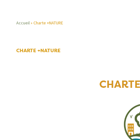
Accueil
Charte +NATURE
Fil
d'Ariane
CHARTE +NATURE