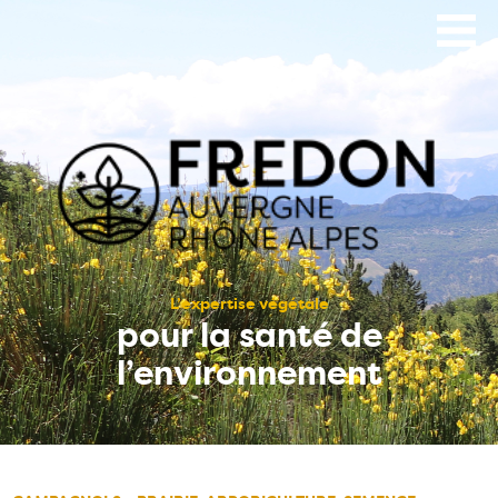
Aller
au
contenu
principal
L’expertise végétale
pour la santé de
l’environnement