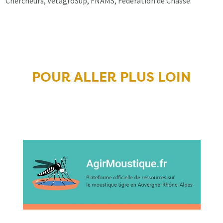
Chercheurs, VetagroSup, FNAMS, Fédération de Chasse.
POUR ALLER PLUS LOIN