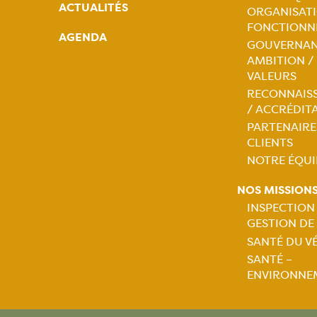
ACTUALITÉS
ORGANISATI
Naviga
FONCTIONN
AGENDA
GOUVERNAN
princip
AMBITION /
VALEURS
RECONNAIS
/ ACCRÉDIT
PARTENAIRE
CLIENTS
NOTRE ÉQUI
NOS MISSION
INSPECTION
GESTION DE
Naviga
SANTÉ DU V
SANTÉ –
princip
ENVIRONNE