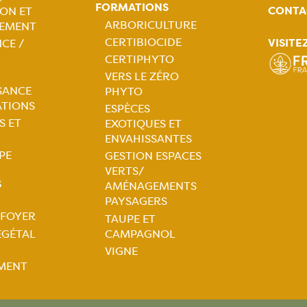
FORMATIONS
CONTA
ON ET
tion
ARBORICULTURE
EMENT
CERTIBIOCIDE
VISITE
CE /
ale
Navigation
CERTIPHYTO
VERS LE ZÉRO
principale
SANCE
PHYTO
ATIONS
ESPÈCES
S ET
EXOTIQUES ET
ENVAHISSANTES
PE
GESTION ESPACES
VERTS/
S
AMÉNAGEMENTS
PAYSAGERS
 FOYER
TAUPE ET
tion
ÉGÉTAL
CAMPAGNOL
VIGNE
ale
MENT