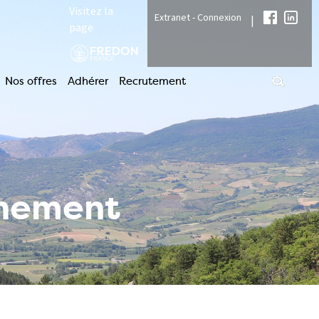
Visitez la
Extranet - Connexion
|
page
Nos offres
Adhérer
Recrutement
nnement