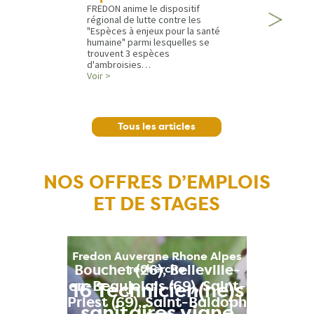
FREDON anime le dispositif
régional de lutte contre les
"Espèces à enjeux pour la santé
humaine" parmi lesquelles se
trouvent 3 espèces
d'ambroisies…
Voir >
Tous les articles
NOS OFFRES D’EMPLOIS
ET DE STAGES
Fredon Auvergne Rhone Alpes
Bouchet (26), Belleville-
recherche
en-Beaujolais (69), Saint-
16 Technicien(ne)s
Priest (69), Saint-Baldoph
sanitaires vigne