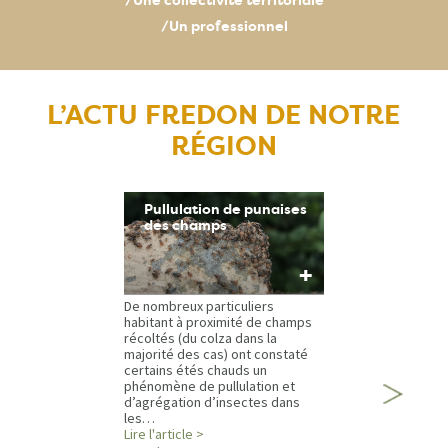
/Une collectivité territoriale
/Un professionnel
L’ACTU FREDON DE NOTRE
RÉGION
Pullulation de punaises
des champs
+
De nombreux particuliers
habitant à proximité de champs
récoltés (du colza dans la
majorité des cas) ont constaté
certains étés chauds un
phénomène de pullulation et
d’agrégation d’insectes dans
les…
Lire l'article >