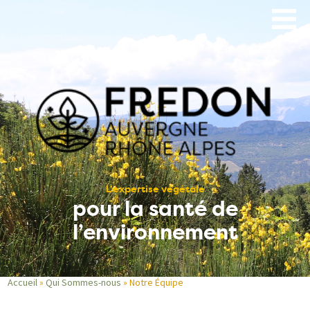
Aller
au
contenu
principal
L’expertise végétale
pour la santé de
l’environnement
Accueil
Qui Sommes-nous
Notre Équipe