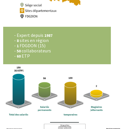
- Expert depuis
1987
-
sites en région
8
-
FDGDON (15)
1
-
collaborateurs
50
-
ETP
60