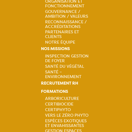
ORGANISATION ET
Navigation
FONCTIONNEMENT
GOUVERNANCE /
principale
AMBITION / VALEURS
RECONNAISSANCE /
ACCRÉDITATIONS
PARTENAIRES ET
CLIENTS
NOTRE ÉQUIPE
NOS MISSIONS
INSPECTION GESTION
DE FOYER
Navigation
SANTÉ DU VÉGÉTAL
SANTÉ –
principale
ENVIRONNEMENT
RECRUTEMENT RH
FORMATIONS
ARBORICULTURE
CERTIBIOCIDE
Navigation
CERTIPHYTO
VERS LE ZÉRO PHYTO
principale
ESPÈCES EXOTIQUES
ET ENVAHISSANTES
GESTION ESPACES