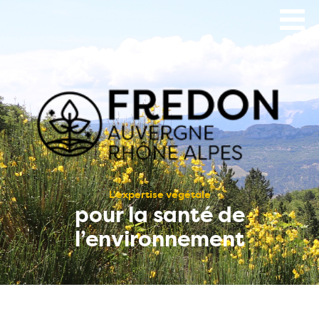
Aller
au
contenu
principal
L’expertise végétale
pour la santé de
l’environnement