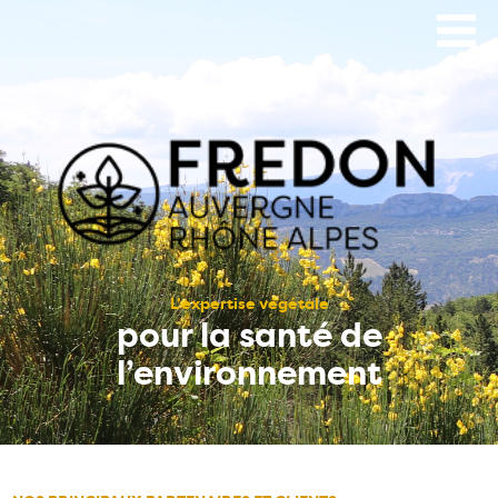
Aller
au
contenu
principal
L’expertise végétale
pour la santé de
l’environnement