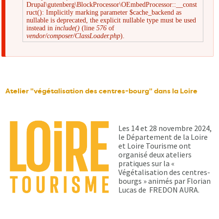
Drupal\gutenberg\BlockProcessor\OEmbedProcessor::__const
Message
ruct(): Implicitly marking parameter $cache_backend as
nullable is deprecated, the explicit nullable type must be used
instead in
include()
(line
576
of
d'erreur
vendor/composer/ClassLoader.php
).
Atelier "végétalisation des centres-bourg" dans la Loire
Les 14 et 28 novembre 2024,
le Département de la Loire
et Loire Tourisme ont
organisé deux ateliers
pratiques sur la «
Végétalisation des centres-
bourgs » animés par Florian
Lucas de FREDON AURA.