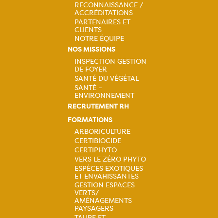
principale
RECONNAISSANCE /
ACCRÉDITATIONS
PARTENAIRES ET
CLIENTS
NOTRE ÉQUIPE
NOS MISSIONS
INSPECTION GESTION
DE FOYER
Navigation
SANTÉ DU VÉGÉTAL
SANTÉ –
principale
ENVIRONNEMENT
RECRUTEMENT RH
FORMATIONS
ARBORICULTURE
CERTIBIOCIDE
Navigation
CERTIPHYTO
VERS LE ZÉRO PHYTO
principale
ESPÈCES EXOTIQUES
ET ENVAHISSANTES
GESTION ESPACES
VERTS/
AMÉNAGEMENTS
PAYSAGERS
TAUPE ET