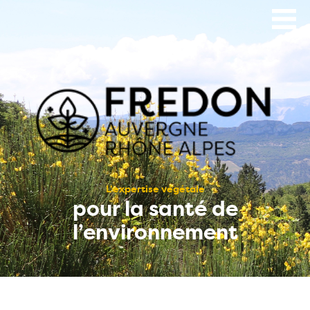
Aller
au
contenu
principal
L’expertise végétale
pour la santé de
l’environnement