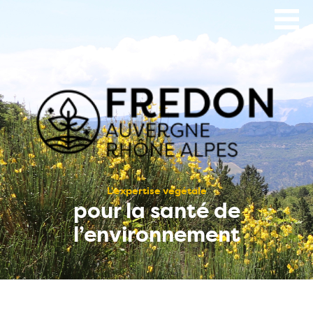
Aller
au
contenu
principal
L’expertise végétale
pour la santé de
l’environnement