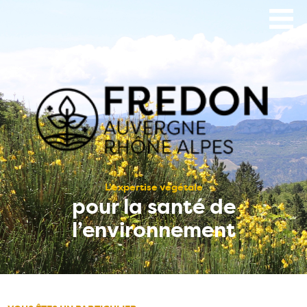
Aller
au
contenu
principal
L’expertise végétale
pour la santé de
l’environnement