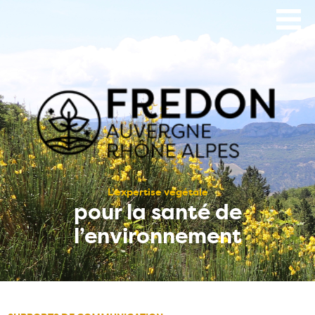
Aller
au
contenu
principal
L’expertise végétale
pour la santé de
l’environnement