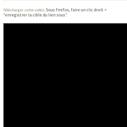
. Sous firefox, faire un clic droit >
Télécharger cette vidéo
"enregistrer la cible du lien sous".