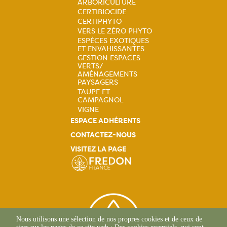
ARBORICULTURE
CERTIBIOCIDE
Navigation
CERTIPHYTO
VERS LE ZÉRO PHYTO
principale
ESPÈCES EXOTIQUES
ET ENVAHISSANTES
GESTION ESPACES
VERTS/
AMÉNAGEMENTS
PAYSAGERS
TAUPE ET
CAMPAGNOL
VIGNE
ESPACE ADHÉRENTS
CONTACTEZ-NOUS
VISITEZ LA PAGE
Nous utilisons une sélection de nos propres cookies et de ceux de