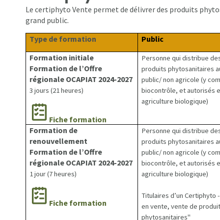
Le certiphyto Vente permet de délivrer des produits phyto
grand public.
Type de formation
Public
Formation initiale
Personne qui distribue de
Formation de l’Offre
produits phytosanitaires a
régionale OCAPIAT 2024-2027
public/ non agricole (y co
3 jours (21 heures)
biocontrôle, et autorisés 
agriculture biologique)
Fiche formation
Formation de
Personne qui distribue de
renouvellement
produits phytosanitaires a
Formation de l’Offre
public/ non agricole (y co
régionale OCAPIAT 2024-2027
biocontrôle, et autorisés 
1 jour (7 heures)
agriculture biologique)
Titulaires d’un Certiphyto 
Fiche formation
en vente, vente de produi
phytosanitaires"