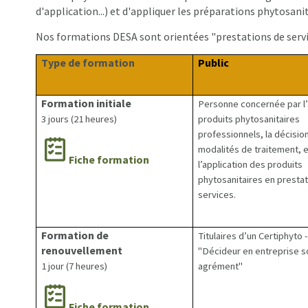
d'application...) et d'appliquer les préparations phytosanit
Nos formations DESA sont orientées "prestations de service
Type de formation
Public
Formation initiale
Personne concernée par l’
3 jours (21 heures)
produits phytosanitaires
professionnels, la décisio
modalités de traitement, e
Fiche formation
l’application des produits
phytosanitaires en presta
services.
Formation de
Titulaires d’un Certiphyto -
renouvellement
"Décideur en entreprise s
1 jour (7 heures)
agrément"
Fiche formation