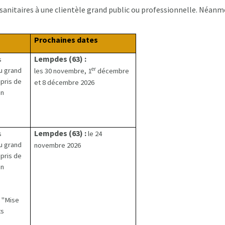
sanitaires à une clientèle grand public ou professionnelle. Néanm
Prochaines dates
Lempdes (63) :
s
er
u grand
les 30 novembre, 1
décembre
mpris de
et 8 décembre 2026
en
Lempdes (63) :
s
le 24
u grand
novembre 2026
mpris de
en
- "Mise
ts