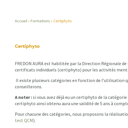
Accueil
Formations
Certiphyto
Fil
d'Ariane
Certiphyto
FREDON AURA est habilitée par la Direction Régionale de l
certificats individuels (certiphyto) pour les activités men
Il existe plusieurs catégories en fonction de l’utilisation 
conseillerons.
A noter :
si vous avez déjà eu un certiphyto de la catégori
certiphyto ainsi obtenu aura une validité de 5 ans à compt
Pour chacune des catégories, nous proposons la réalisatio
test QCM
).