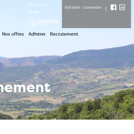
Visitez la
Extranet - Connexion
|
page
Nos offres
Adhérer
Recrutement
nnement