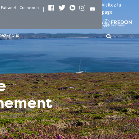
Visitez la
Extranet - Connexion
|
page
tez-nous
e
nnement