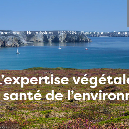
mmes-nous
Nos missions
FDGDON
Phytoréponse
Contac
ion
le
L’expertise végétal
a santé de l’enviro