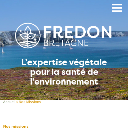
Aller
au
contenu
principal
L’expertise végétale
pour la santé de
l’environnement
Accueil
Nos Missions
Fil
d'Ariane
Nos missions