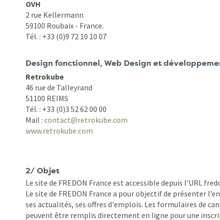
OVH
2 rue Kellermann
59100 Roubaix - France.
Tél. : +33 (0)
9 72 10 10 07
Design fonctionnel, Web Design et développemen
Retrokube
46 rue de Talleyrand
51100 REIMS
Tél. : +33 (0)3 52 62 00 00
Mail :
contact@retrokube.com
www.retrokube.com
2/ Objet
Le site de FREDON France est accessible depuis l’URL fred
Le site de FREDON France a pour objectif de présenter l’e
ses actualités, ses offres d'emplois. Les formulaires de ca
peuvent être remplis directement en ligne pour une inscrip