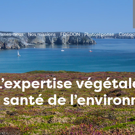
mmes-nous
Nos missions
FDGDON
Phytoréponse
Contac
ion
le
L’expertise végétal
a santé de l’enviro