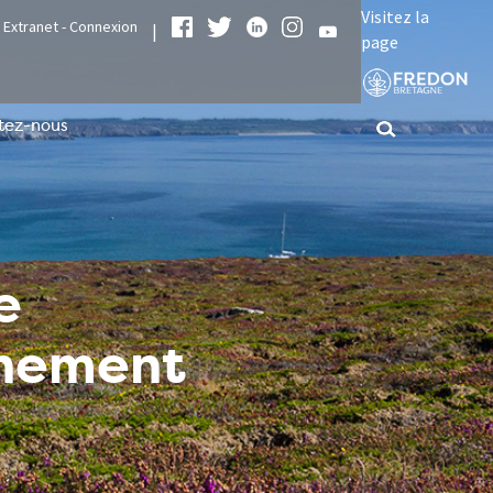
Visitez la
Extranet - Connexion
|
page
tez-nous
e
nnement