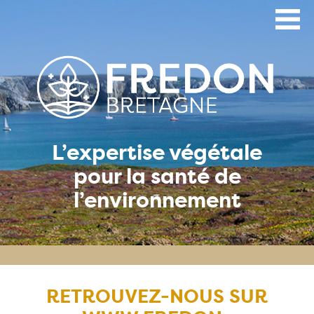
Aller
au
contenu
principal
L’expertise végétale
pour la santé de
l’environnement
RETROUVEZ-NOUS SUR