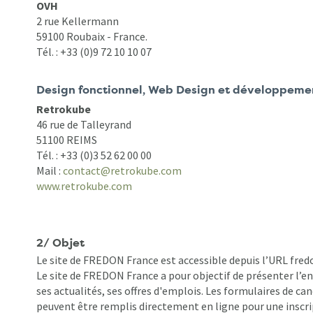
OVH
2 rue Kellermann
59100 Roubaix - France.
Tél. : +33 (0)
9 72 10 10 07
Design fonctionnel, Web Design et développemen
Retrokube
46 rue de Talleyrand
51100 REIMS
Tél. : +33 (0)3 52 62 00 00
Mail :
contact@retrokube.com
www.retrokube.com
2/ Objet
Le site de FREDON France est accessible depuis l’URL fred
Le site de FREDON France a pour objectif de présenter l’e
ses actualités, ses offres d'emplois. Les formulaires de ca
peuvent être remplis directement en ligne pour une inscrip