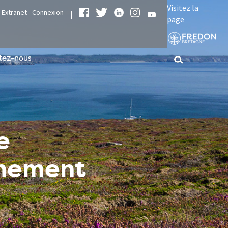
Visitez la
Extranet - Connexion
|
page
tez-nous
e
nnement