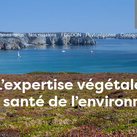
mmes-nous
Nos missions
FDGDON
Phytoréponse
Contac
ion
le
L’expertise végétal
a santé de l’enviro