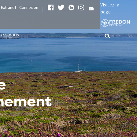
Visitez la
Extranet - Connexion
|
page
tez-nous
e
nnement