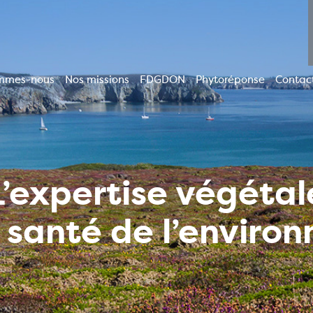
mmes-nous
Nos missions
FDGDON
Phytoréponse
Contac
ion
le
L’expertise végétal
a santé de l’enviro