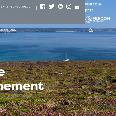
Visitez la
Extranet - Connexion
|
page
tez-nous
e
nnement