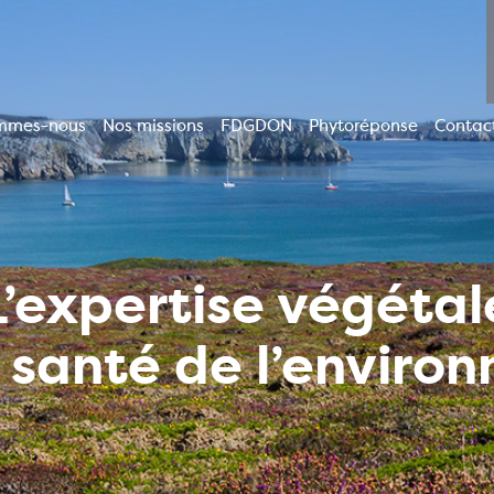
mmes-nous
Nos missions
FDGDON
Phytoréponse
Contac
ion
le
L’expertise végétal
a santé de l’enviro