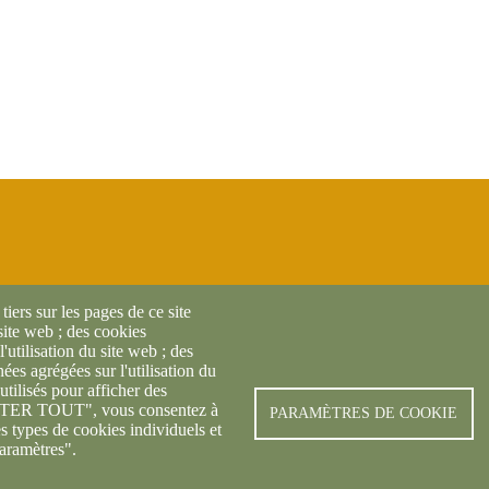
iers sur les pages de ce site
 site web ; des cookies
l'utilisation du site web ; des
es agrégées sur l'utilisation du
utilisés pour afficher des
© FREDON 2019 -
Mentions l
CEPTER TOUT", vous consentez à
PARAMÈTRES DE COOKIE
es types de cookies individuels et
aramètres".