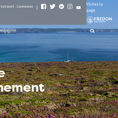
Visitez la
Extranet - Connexion
|
page
tez-nous
e
nnement