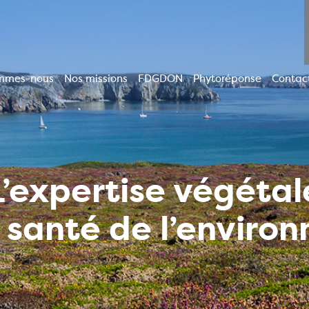
mmes-nous
Nos missions
FDGDON
Phytoréponse
Contac
ion
le
L’expertise végétal
a santé de l’enviro