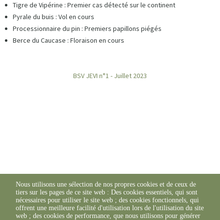
Tigre de Vipérine : Premier cas détecté sur le continent
Pyrale du buis : Vol en cours
Processionnaire du pin : Premiers papillons piégés
Berce du Caucase : Floraison en cours
BSV JEVI n°1 - Juillet 2023
Nous utilisons une sélection de nos propres cookies et de ceux de
tiers sur les pages de ce site web : Des cookies essentiels, qui sont
nécessaires pour utiliser le site web ; des cookies fonctionnels, qui
Retrouvez l'ensemble des BSV JEVI ici
offrent une meilleure facilité d'utilisation lors de l'utilisation du site
web ; des cookies de performance, que nous utilisons pour générer