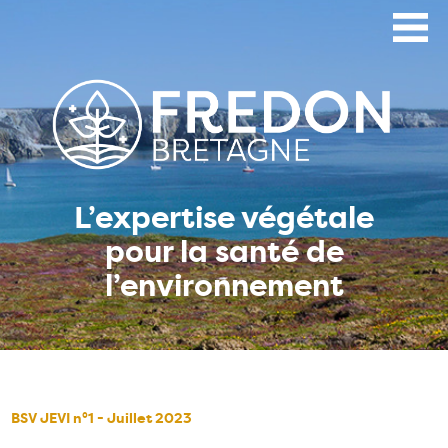
Aller
au
contenu
principal
L’expertise végétale
pour la santé de
l’environnement
BSV JEVI n°1 - Juillet 2023