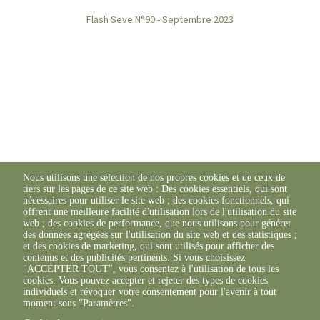
Flash Seve N°90 - Septembre 2023
Nous utilisons une sélection de nos propres cookies et de ceux de
tiers sur les pages de ce site web : Des cookies essentiels, qui sont
nécessaires pour utiliser le site web ; des cookies fonctionnels, qui
Retrouvez l'ensemble des Flash SEVE ICI
offrent une meilleure facilité d'utilisation lors de l'utilisation du site
web ; des cookies de performance, que nous utilisons pour générer
des données agrégées sur l'utilisation du site web et des statistiques ;
et des cookies de marketing, qui sont utilisés pour afficher des
contenus et des publicités pertinents. Si vous choisissez
"ACCEPTER TOUT", vous consentez à l'utilisation de tous les
cookies. Vous pouvez accepter et rejeter des types de cookies
individuels et révoquer votre consentement pour l'avenir à tout
moment sous "Paramètres".