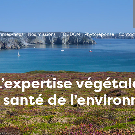
mmes-nous
Nos missions
FDGDON
Phytoréponse
Contac
ion
le
L’expertise végétal
a santé de l’enviro