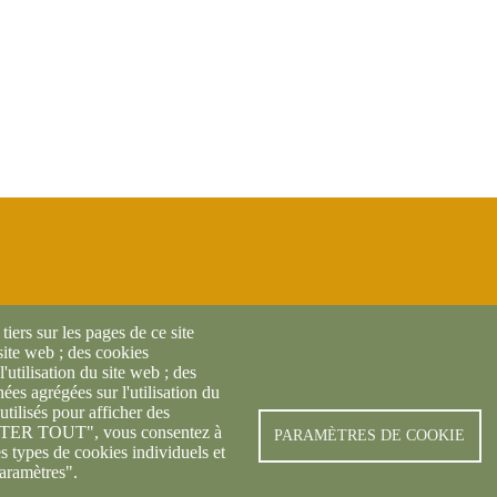
iers sur les pages de ce site
 site web ; des cookies
l'utilisation du site web ; des
es agrégées sur l'utilisation du
utilisés pour afficher des
© FREDON 2019 -
Mentions l
CEPTER TOUT", vous consentez à
PARAMÈTRES DE COOKIE
es types de cookies individuels et
aramètres".