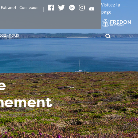
Visitez la
Extranet - Connexion
|
page
tez-nous
e
nnement