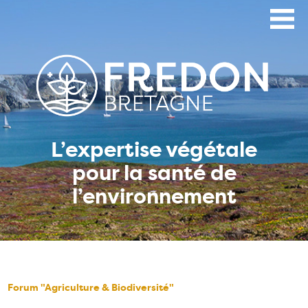
Aller
au
contenu
principal
L’expertise végétale
pour la santé de
l’environnement
Forum "Agriculture & Biodiversité"